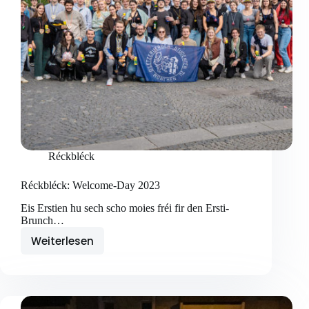
Réckbléck
Réckbléck: Welcome-Day 2023
Eis Erstien hu sech scho moies fréi fir den Ersti-
Brunch…
Weiterlesen
Réckbléck:
Welcome-
Day
2023