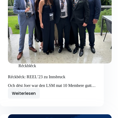
Réckbléck
Réckbéck: REEL’23 zu Innsbruck
Och dëst Joer war den LSM mat 10 Membere gutt…
Weiterlesen
Réckbéck:
REEL’23
zu
Innsbruck