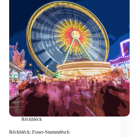
Réckbléck
Réckbléck: Fouer-Stammdësch