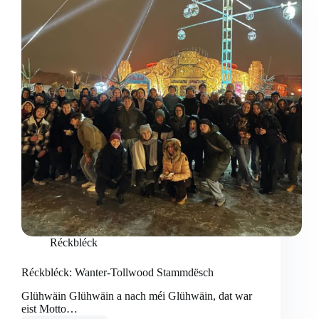
Réckbléck
Réckbléck: Wanter-Tollwood Stammdësch
Glühwäin Glühwäin a nach méi Glühwäin, dat war
eist Motto…