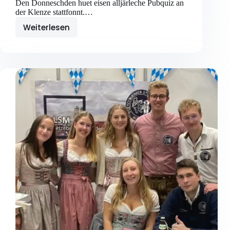
Den Donneschden huet eisen alljärleche Pubquiz an
der Klenze stattfonnt.…
Weiterlesen
Réckbléck:
Pubquiz