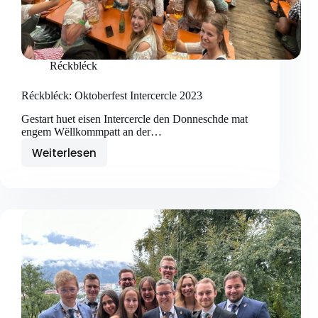
Réckbléck
Réckbléck: Oktoberfest Intercercle 2023
Gestart huet eisen Intercercle den Donneschde mat
engem Wëllkommpatt an der…
Weiterlesen
Réckbléck:
Oktoberfest
Intercercle
2023