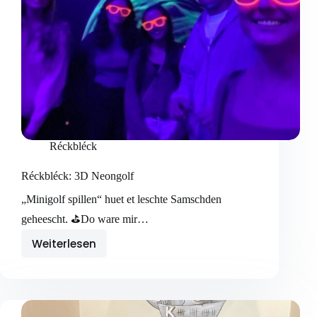
Réckbléck
Réckbléck: 3D Neongolf
„Minigolf spillen“ huet et leschte Samschden
geheescht. ⛳️Do ware mir…
Weiterlesen
Réckbléck:
3D
Neongolf