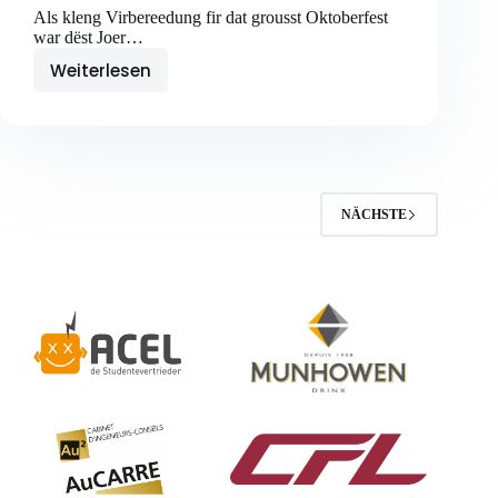
Als kleng Virbereedung fir dat grousst Oktoberfest
war dëst Joer…
Weiterlesen
Réckbléck:
Fouer-
Stammdësch
NÄCHSTE