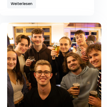
Weiterlesen
Réckbléck:
Wanter-
Tollwood
Stammdësch