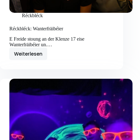
Réckbléck
Réckbléck: Wanterfräibéier
E Freide stoung an der Klenze 17 eise
Wanterfräibéier un.…
Weiterlesen
Réckbléck:
Wanterfräibéier