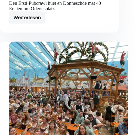
Den Ersti-Pubcrawl huet en Donneschde mat 40
Erstien um Odeonsplatz…
Weiterlesen
Réckbléck:
Ersti-
Pubcrawl