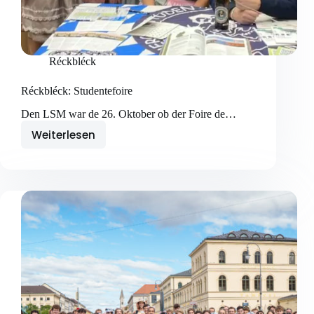
Réckbléck
Réckbléck: Studentefoire
Den LSM war de 26. Oktober ob der Foire de…
Weiterlesen
Réckbléck:
Studentefoire