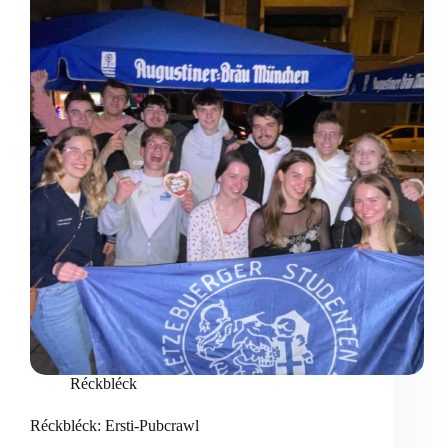
Réckbléck
Réckbléck: Ersti-Pubcrawl