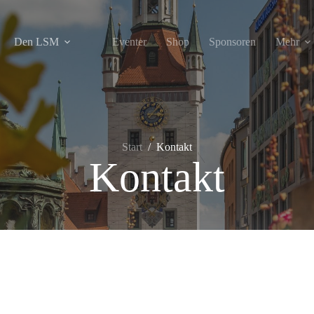
Den LSM
Eventer
Shop
Sponsoren
Mehr
Start
/
Kontakt
Kontakt