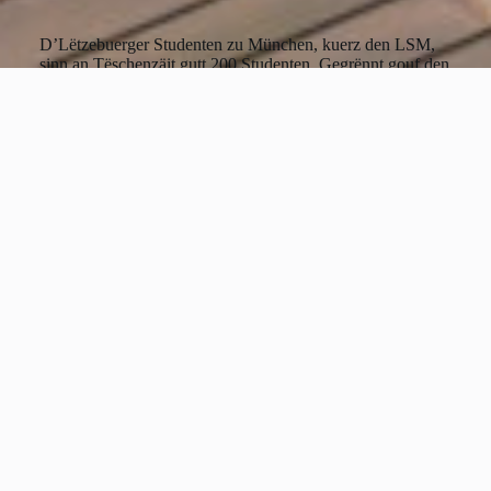
D’Lëtzebuerger Studenten zu München, kuerz den LSM,
sinn an Tëschenzäit gutt
200 Studenten
. Gegrënnt gouf den
LSM virun enger gudder Zäit vun enger Handvoll Studenten,
déi eng Plattform ubidde wollten, wou sech Studente
kenneléieren an austausche kënnen.
Traditionell soll de Cercle also
Kontakter erméiglechen
,
Informatiounen ubidden a fir een ongezwongent Matenee
suerge fir déi ëmmer méi grouss Gruppe vu Studenten, déi op
München kommen. Nieft dësen Ziler probéiert eise Cercle
natierlech och méi wéi de Standard-Programm unzebidden.
Aktuelles
Aktuell Informatiounen a Réckblécker vun eisen Events
Alles uweisen