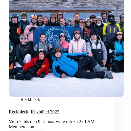
Réckbléck
Réckbléck: Kitzbühel 2022
Vum 7. bis den 9. Januar ware mir zu 27 LSM-
Memberen an…