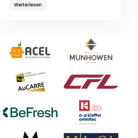
Weiterlesen
Réckbléck:
Kitzbühel
2022