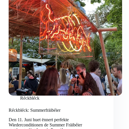
Réckbléck
Réckbléck: Summerfräibéier
Den 11. Juni huet ënnert perfekte
Wiederconditionen de Summer Fräibéier