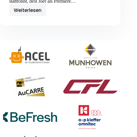
stattfonnt, dëst Joer als Première…
Weiterlesen
Réckbléck:
Summerfräibéier