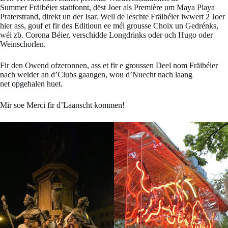
Summer Fräibéier stattfonnt, dëst Joer als Première um Maya Playa
Praterstrand, direkt un der Isar. Well de leschte Fräibéier iwwert 2 Joer
hier ass, gouf et fir des Editioun ee méi grousse Choix un Gedrénks,
wéi zb. Corona Béier, verschidde Longdrinks oder och Hugo oder
Weinschorlen.
Fir den Owend ofzeronnen, ass et fir e groussen Deel nom Fräibéier
nach weider an d’Clubs gaangen, wou d’Nuecht nach laang
net opgehalen huet.
Mir soe Merci fir d’Laanscht kommen!