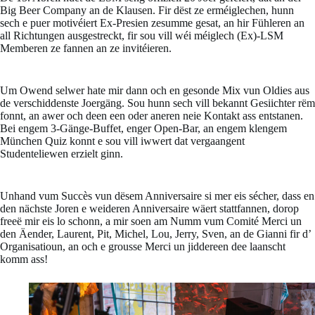
Big Beer Company an de Klausen. Fir dëst ze erméiglechen, hunn
sech e puer motivéiert Ex-Presien zesumme gesat, an hir Fühleren an
all Richtungen ausgestreckt, fir sou vill wéi méiglech (Ex)-LSM
Memberen ze fannen an ze invitéieren.
Um Owend selwer hate mir dann och en gesonde Mix vun Oldies aus
de verschiddenste Joergäng. Sou hunn sech vill bekannt Gesiichter rëm
fonnt, an awer och deen een oder aneren neie Kontakt ass entstanen.
Bei engem 3-Gänge-Buffet, enger Open-Bar, an engem klengem
München Quiz konnt e sou vill iwwert dat vergaangent
Studenteliewen erzielt ginn.
Unhand vum Succès vun dësem Anniversaire si mer eis sécher, dass en
den nächste Joren e weideren Anniversaire wäert stattfannen, dorop
freeë mir eis lo schonn, a mir soen am Numm vum Comité Merci un
den Äender, Laurent, Pit, Michel, Lou, Jerry, Sven, an de Gianni fir d’
Organisatioun, an och e grousse Merci un jiddereen dee laanscht
komm ass!