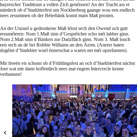
bayrescher Traditioun a vollen Zich genéissen! An der Tracht ass et
nämlech ob d’Starkbierfest um Nockherberg gaange wou een endlech
nees zesummen ob der Béierbänk konnt mam Maß prosten.
An der Unzuel u gedronkene Maß léisst sech den Owend och gutt
resuméieren: Nom 1.Maß sinn d’Gespréicher scho méi labber ginn.
Nom 2.Maß sinn d’Bänken zur Danzfläch ginn. Nom 3. Maß louch
een sech an de bei Robbie Williams an den Äerm. (Anerer haten
dogéint d’Starkbier wuel ënnerschat a waren net méi opzefannen).
Mir freeën eis schonn ob d’Frühlingsfest an och d’Starkbierfest nächst
Joer wat mir dann hoffentlech nees mat engem Intercercle kenne
verbannen!