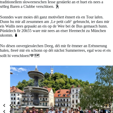
traditionellem sloweeneschen Iesse gestäerkt an et huet eis nees a
sëlleg Baren a Clubbe verschloen. 🕺
Sonndes ware moies déi ganz motivéiert ënnert eis en Tour lafen.
Dunn hu mir all zesummen am ‚Le petit café‘ gebruncht, ier dass mir
eis Wallis nees gepaakt an eis op de Wee bei de Bus gemaach hunn.
Pünktlech fir 20h55 ware mir nees an eiser Heemecht zu München
ukomm. 🧳
No dësen onvergiesslechen Deeg, déi mir fir ëmmer an Erënnerung
halen, freeë mir eis schonn op déi nächst Summerrees, egal wou et eis
sollt hi verschloen!💙🗺️