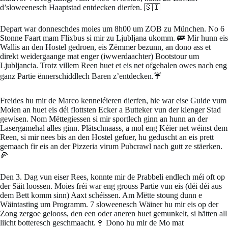
d’sloweenesch Haaptstad entdecken dierfen. 🇸🇮
Depart war donneschdes moies um 8h00 um ZOB zu München. No 6
Stonne Faart mam Flixbus si mir zu Ljubljana ukomm. 🚌 Mir hunn eis
Wallis an den Hostel gedroen, eis Zëmmer bezunn, an dono ass et
direkt weidergaange mat enger (iwwerdaachter) Bootstour um
Ljubljancia. Trotz villem Reen huet et eis net ofgehalen owes nach eng
ganz Partie ënnerschiddlech Baren z’entdecken.☔
Freides hu mir de Marco kenneléieren dierfen, hie war eise Guide vum
Moien an huet eis déi flottsten Ecker a Butteker vun der klenger Stad
gewisen. Nom Mëttegiessen si mir sportlech ginn an hunn an der
Lasergamehal alles ginn. Plätschnaass, a mol eng Kéier net wéinst dem
Reen, si mir nees bis an den Hostel gefuer, hu geduscht an eis prett
gemaach fir eis an der Pizzeria virum Pubcrawl nach gutt ze stäerken.
🍕
Den 3. Dag vun eiser Rees, konnte mir de Prabbeli endlech méi oft op
der Säit loossen. Moies fréi war eng grouss Partie vun eis (déi déi aus
dem Bett komm sinn) Aaxt schéissen. Am Mëtte stoung dunn e
Wäintasting um Programm. 7 sloweenesch Wäiner hu mir eis op der
Zong zergoe gelooss, den een oder aneren huet gemunkelt, si hätten all
liicht botteresch geschmaacht.🍷 Dono hu mir de Mo mat