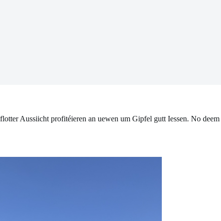
otter Aussiicht profitéieren an uewen um Gipfel gutt Iessen. No deem