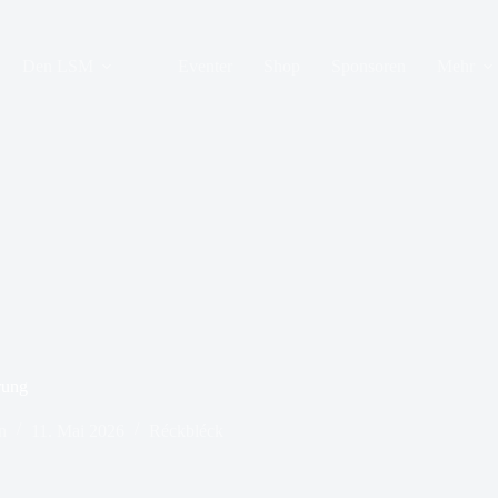
Den LSM
Eventer
Shop
Sponsoren
Mehr
rung
n
11. Mai 2026
Réckbléck