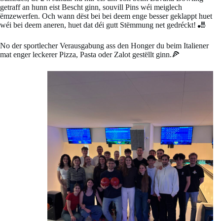
getraff an hunn eist Bescht ginn, souvill Pins wéi meiglech
ëmzewerfen. Och wann dëst bei bei deem enge besser geklappt huet
wéi bei deem aneren, huet dat déi gutt Stëmmung net gedréckt! 🎳
No der sportlecher Verausgabung ass den Honger du beim Italiener
mat enger leckerer Pizza, Pasta oder Zalot gestëllt ginn.🍕