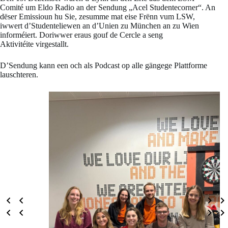
Comité um Eldo Radio an der Sendung „Acel Studentecorner“. An
dëser Emissioun hu Sie, zesumme mat eise Frënn vum LSW,
iwwert d’Studenteliewen an d’Unien zu München an zu Wien
informéiert. Doriwwer eraus gouf de Cercle a seng
Aktivitéite virgestallt.
D’Sendung kann een och als Podcast op alle gängege Plattforme
lauschteren.