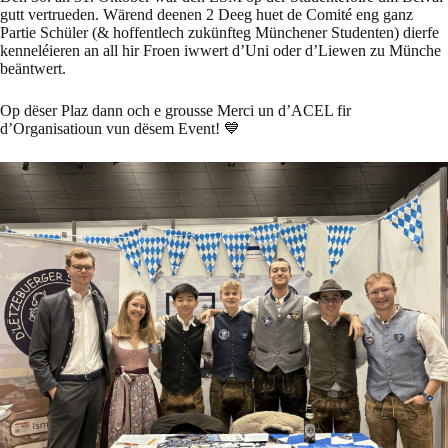
gutt vertrueden. Wärend deenen 2 Deeg huet de Comité eng ganz
Partie Schüler (& hoffentlech zukünfteg Münchener Studenten) dierfe
kenneléieren an all hir Froen iwwert d’Uni oder d’Liewen zu Münche
beäntwert.
Op dëser Plaz dann och e grousse Merci un d’ACEL fir
d’Organisatioun vun dësem Event! 💙