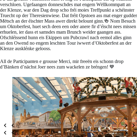
verschloen. Ugefaangen donneschdes mat engem Wëllkommpatt an
der Klenze, war den Dag drop scho fréi moies Treffpunkt a schéinster
Truecht op der Theresienwiese. Dat fréit Opstoen ass mat enger gudder
Mëtsch an der éischter Mass awer direkt belount ginn.🍻 Nom Besuch
um Oktoberfest, huet sech deen een oder anere fir d’éischt nees missen
erhuelen, ier dass et samsdes mam Brunch weider gaangen ass.
Ofschléissend hunn eis Ekippen um Pubcrawl nach eemol alles ginn
an den Owend no engem leschten Tour iwwert d’Oktoberfest an der
Klenze ausklénke gelooss.
All de Participanten e grousse Merci, mir freeën eis schonn drop
d’Bänken d’nächst Joer nees zum wackelen ze bréngen! 💙