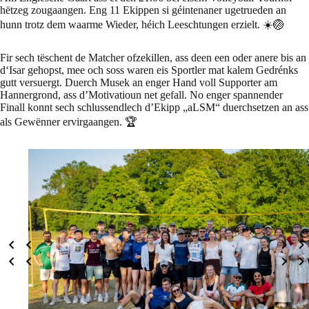
hëtzeg zougaangen. Eng 11 Ekippen si géintenaner ugetrueden an
hunn trotz dem waarme Wieder, héich Leeschtungen erzielt. ☀️🏐
Fir sech tëschent de Matcher ofzekillen, ass deen een oder anere bis an
d‘Isar gehopst, mee och soss waren eis Sportler mat kalem Gedrénks
gutt versuergt. Duerch Musek an enger Hand voll Supporter am
Hannergrond, ass d’Motivatioun net gefall. No enger spannender
Finall konnt sech schlussendlech d’Ekipp „aLSM“ duerchsetzen an ass
als Gewënner ervirgaangen. 🏆