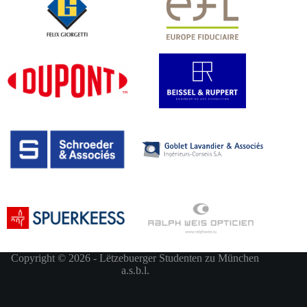
Copyright © 2026 - Lëtzebuerger Studenten zu München
a.s.b.l.