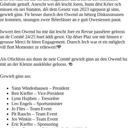
Générale getraff. Anescht wei déi lescht Joren, hunn dëst Kéier och
missen eis nei Statuten, déi dem Gesetz vun 2023 ugepasst gi sinn,
gewielt ginn. Fir besser duerch den Owend an hëtzeg Diskussiounen
ze kommen, stoungen zwee Béierfässer an e gutt Owesiessen parat.
Iwwert den Owend hu mir dat lescht Joer en Revue passéiere gelooss
an de Comité 24/25 huet äddi gesot. Op dëser Plaz soe mir hinnen e
grousse Merci fir hiren Engagement. Duerch Iech war et eis méiglech
vill flott Momenter ze erliewen!💙
Als Ofschloss ass dunn de neie Comité gewielt ginn an den Owend hu
mir an der Klenze ausklénke gelooss. 🍻
Gewielt ginn ass:
Yann Windeshausen – President
Ben Kieffer – Vice-President
Lynn Hujiben – Tresorière
Leo Engels – Sportsminister
Jo Flies – Team Event
Pit Rauchs – Team Event
Jos Winkin – Team Event
Eric Kieffer – Sponsoring