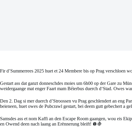
Fir d’Summerrees 2025 huet et 24 Membere bis op Prag verschloen w
Gestart ass dat ganzt donneschdes moies um 6h00 op der Gare zu Münc
weidergaange mat enger Faart mam Béierbus duerch d‘Stad. Owes war 
Den 2. Dag si mer duerch d’Stroossen vu Prag geschlendert an eng Part
beieneen, huet owes de Pubcrawl gestart, bei deem gutt gebechert a gel
Samsdes ass et nom Kaffi an den Escape Room gaangen, wou eis Ekipp
en Owend deen nach laang an Erënnerung bleift! 🪩🍇