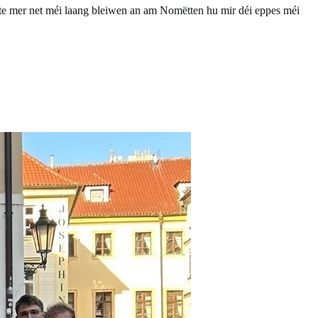
nte mer net méi laang bleiwen an am Nomëtten hu mir déi eppes méi