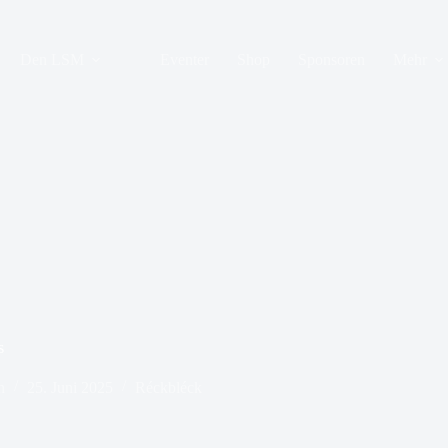
Den LSM
Eventer
Shop
Sponsoren
Mehr
s
n
25. Juni 2025
Réckbléck