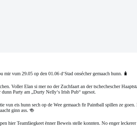
ou mir vum 29.05 op den 01.06 d‘Stad onsécher gemaach hunn. 🧳
hen. Voller Elan si mer no der Zuchfaart an der tschechescher Haapt
dunn Party am „Durty Nelly‘s Irish Pub“ ugesot.
ie vun eis hunn sech op de Wee gemaach fir Paintball spillen ze goen. 
aacht ginn ass. 🍻
en hier Teamfäegkeet ënner Beweis stelle konnten. No enger leckerer