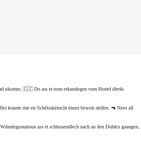
stad ukomm. 🇨🇿 Do ass et nom erkundegen vum Hostel direkt
Hei konnte mir eis Schéisskënscht ënner beweis stellen. 🔫 Nees all
 Wäindegustatioun ass et schlussendlech nach an den Dublex gaangen,