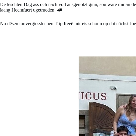
De leschten Dag ass och nach voll ausgenotzt ginn, sou ware mir an d
laang Heemfuert ugetrueden. 🚅
No dësem onvergiesslechen Trip freeë mir eis schonn op dat nächst Joe