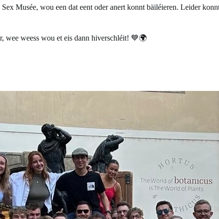
e Sex Musée, wou een dat eent oder anert konnt bäiléieren. Leider kon
r, wee weess wou et eis dann hiverschléit! 💙🌍