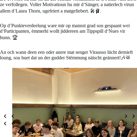
ze verfollegen. Voller Motivatioun hu mir d‘Sänger, a natierlech virun
allem d‘Laura Thorn, ugefeiert a matgefiebert. 🎤🩰.
Op d’Punkteverdeelung ware mir op mannst grad sou gespaant wei
d‘Participanten, ëmmerhi wollt jiddereen am Tippspill d‘Nues vir
hunn. 🏆
An och wann deen een oder anere mat senger Virausso liicht dernieft
loung, sou huet dat un der gudder Stëmmung näischt geännert!🎶🥁