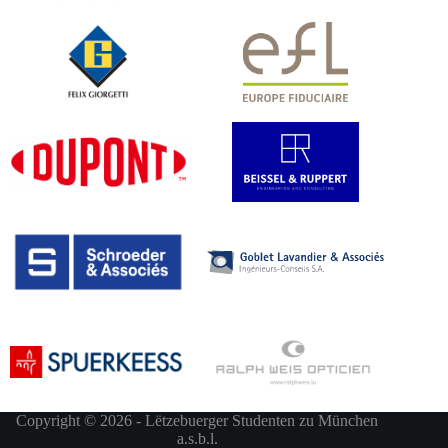
Copyright © 2026 - Lëtzebuerger Studenten zu München
a.s.b.l.