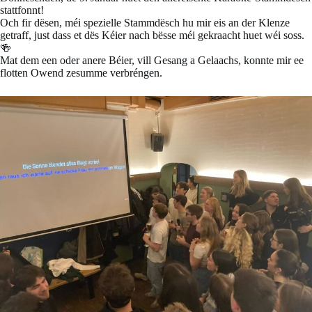
stattfonnt!
Och fir dësen, méi spezielle Stammdësch hu mir eis an der Klenze
getraff, just dass et dës Kéier nach bësse méi gekraacht huet wéi soss.
🍻
Mat dem een oder anere Béier, vill Gesang a Gelaachs, konnte mir ee
flotten Owend zesumme verbréngen.