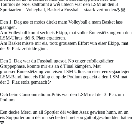
Tournoi de Noël stattfonnt a wéi üblech war den LSM an den 3
Sportaarten – Volleyball, Basket a Fussball – staark vertrueden💪🏼
Den 1. Dag ass et moies direkt mam Volleyball a mam Basket lass
gaangen.
Am Volleyball konnt sech eis Ekipp, mat voller Ënnerstëtzung vun den
LSM-Ultras, déi 6. Platz ergatteren.
Am Basket misste mir eis, trotz groussem Effort vun eiser Ekipp, mat
der 9. Platz zefridde ginn.
Den 2. Dag war du Fussball ugesot. No enger erfollegräicher
Gruppephase, konnte mir eis an d’Final kämpfen. Mat
grousser Ënnerstëtzung vun eisen LSM Ultras an eiser eenzegaarteger
LSM-Band, huet eis Ekipp et op de Podium gepackt a den LSM mat
der 3. Plaz stolz gemaach🥉
Och beim Consommatioun-Präis war den LSM mat der 3. Plaz um
Podium.
Een decke Merci un all Sportler déi vollen Asaz gewisen hunn, an un
eis Supporter ouni déi mir sécherlech net sou gutt ofgeschnidden hätten
💙