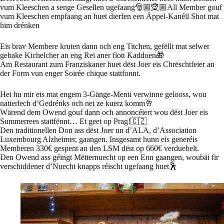
vum Kleeschen a senge Gesellen ugefaang🎅🏼🧝🏼All Member gouf
vum Kleeschen empfaang an huet dierfen een Äppel-Kanéil Shot mat
him drénken
Eis brav Membere kruten dann och eng Titchen, gefëllt mat selwer
gebake Kichelcher an eng Rei aner flott Kaddoen🎁
Am Restaurant zum Franziskaner huet dëst Joer eis Chrëschtfeier an
der Form vun enger Soirée chique stattfonnt.
Hei hu mir eis mat engem 3-Gänge-Menü verwinne gelooss, wou
natierlech d’Gedrénks och net ze kuerz komm🥂
Wärend dem Owend gouf dann och annoncéiert wou dëst Joer eis
Summerrees stattfënnt… Et geet op Prag!🇨🇿
Den traditionellen Don ass dëst Joer un d’ALA, d’Association
Luxembourg Alzheimer, gaangen. Insgesamt hunn eis generéis
Memberen 330€ gespent an den LSM dëst op 660€ verduebelt.
Den Owend ass géingt Mëtternuecht op een Enn gaangen, woubäi fir
verschiddener d’Nuecht knapps réischt ugefaang huet🕺