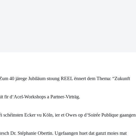
. Zum 40 järege Jubiläum stoung REEL ënnert dem Thema: “Zukunft
 fir d‘Acel-Workshops a Partner-Virträg.
 schéinsten Ecker vu Köln, ier et Owes op d‘Soirée Publique gaangen
sch Dr. Stéphanie Obertin. Ugefaangen huet dat ganzt moies mat