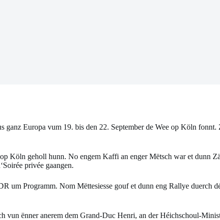
us ganz Europa vum 19. bis den 22. September de Wee op Köln fonnt
p Köln geholl hunn. No engem Kaffi an enger Mëtsch war et dunn Zäit
‘Soirée privée gaangen.
DR um Programm. Nom Mëttesiesse gouf et dunn eng Rallye duerch déi
h vun ënner anerem dem Grand-Duc Henri, an der Héichschoul-Ministe