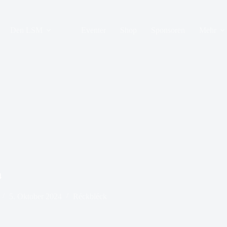
Den LSM
Eventer
Shop
Sponsoren
Mehr
4
5. Oktober 2024
Réckbléck