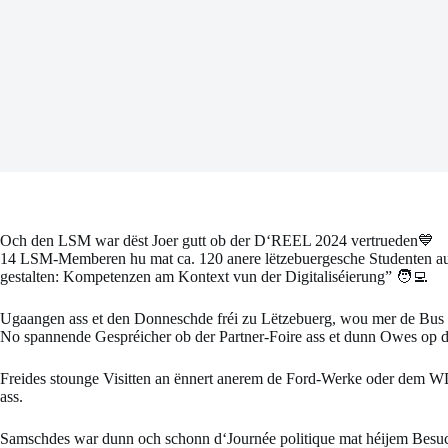
Och den LSM war dëst Joer gutt ob der D‘REEL 2024 vertrueden💙
14 LSM-Memberen hu mat ca. 120 anere lëtzebuergesche Studenten a
gestalten: Kompetenzen am Kontext vun der Digitaliséierung” 🧑‍💻
Ugaangen ass et den Donneschde fréi zu Lëtzebuerg, wou mer de Bus o
No spannende Gespréicher ob der Partner-Foire ass et dunn Owes op d
Freides stounge Visitten an ënnert anerem de Ford-Werke oder dem W
ass.
Samschdes war dunn och schonn d‘Journée politique mat héijem Besuc