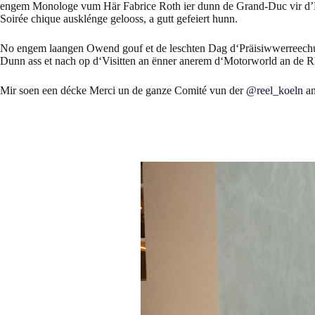
engem Monologe vum Här Fabrice Roth ier dunn de Grand-Duc vir d’M
Soirée chique ausklénge gelooss, a gutt gefeiert hunn.
No engem laangen Owend gouf et de leschten Dag d‘Präisiwwerreech
Dunn ass et nach op d‘Visitten an ënner anerem d‘Motorworld an de 
Mir soen een décke Merci un de ganze Comité vun der
@reel_koeln
an