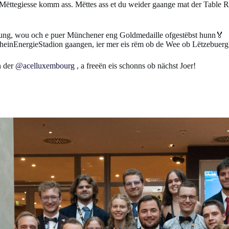
ëttegiesse komm ass. Mëttes ass et du weider gaange mat der Table
ung, wou och e puer Münchener eng Goldmedaille ofgestëbst hunn🏅
RheinEnergieStadion gaangen, ier mer eis rëm ob de Wee ob Lëtzebuer
 der
@acelluxembourg
, a freeën eis schonns ob nächst Joer!