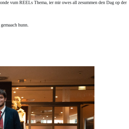
 Ronde vum REELs Thema, ier mir owes all zesummen den Dag op der
g gemaach hunn.