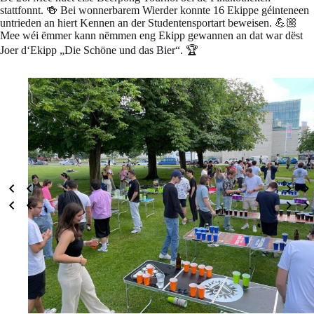
stattfonnt. 🍻 Bei wonnerbarem Wierder konnte 16 Ekippe géinteneen
untrieden an hiert Kennen an der Studentensportart beweisen. 💪🏼
Mee wéi ëmmer kann nëmmen eng Ekipp gewannen an dat war dëst
Joer d‘Ekipp „Die Schöne und das Bier“. 🏆