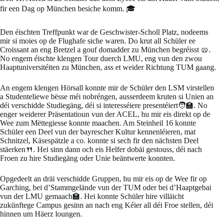
fir een Dag op München besiche komm. 🎓
Den éischten Treffpunkt war de Geschwister-Scholl Platz, nodeems
mir si moies op de Flughafe siche waren. Do krut all Schüler ee
Croissant an eng Bretzel a gouf domadder zu München begréisst 🥨.
No engem éischte klengen Tour duerch LMU, eng vun den zwou
Haaptuniversitéiten zu München, ass et weider Richtung TUM gaang.
An engem klengen Hörsall konnte mir de Schüler den LSM virstellen
a Studenteliewe bësse méi nobréngen, ausserdeem kruten si Unien an
déi verschidde Studiegäng, déi si interesséiere presentéiert🧑‍🏫. No
enger weiderer Präsentatioun vun der ACEL, hu mir eis direkt op de
Wee zum Mëttegiesse konnte maachen. Am Steinheil 16 konnte
Schüler een Deel vun der bayrescher Kultur kennenléieren, mat
Schnitzel, Käsespätzle a co. konnte si sech fir den nächsten Deel
stäerken🍴. Hei sinn dann och eis Helfer dobäi gestouss, déi nach
Froen zu hire Studiegäng oder Unie beäntwerte konnten.
Opgedeelt an dräi verschidde Gruppen, hu mir eis op de Wee fir op
Garching, bei d’Stammgelände vun der TUM oder bei d’Haaptgebai
vun der LMU gemaach🏫. Hei konnte Schüler hire villäicht
zukünftege Campus gesinn an nach eng Kéier all déi Froe stellen, déi
hinnen um Häerz loungen.