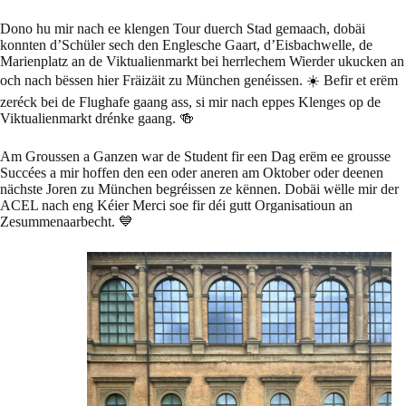
Dono hu mir nach ee klengen Tour duerch Stad gemaach, dobäi
konnten d’Schüler sech den Englesche Gaart, d’Eisbachwelle, de
Marienplatz an de Viktualienmarkt bei herrlechem Wierder ukucken an
och nach bëssen hier Fräizäit zu München genéissen. ☀️ Befir et erëm
zeréck bei de Flughafe gaang ass, si mir nach eppes Klenges op de
Viktualienmarkt drénke gaang. 🍻
Am Groussen a Ganzen war de Student fir een Dag erëm ee grousse
Succées a mir hoffen den een oder aneren am Oktober oder deenen
nächste Joren zu München begréissen ze kënnen. Dobäi wëlle mir der
ACEL nach eng Kéier Merci soe fir déi gutt Organisatioun an
Zesummenaarbecht. 💙