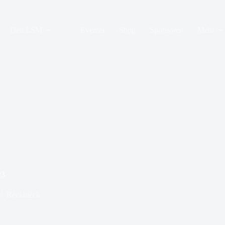
Den LSM
Eventer
Shop
Sponsoren
Mehr
23
Réckbléck