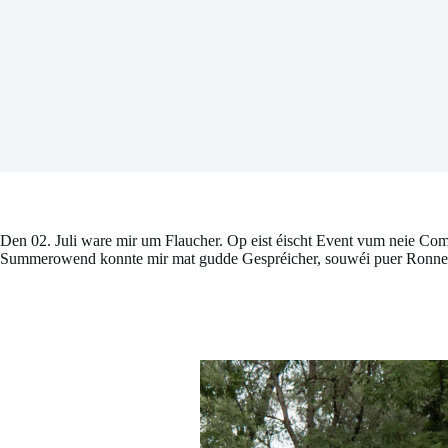
Den 02. Juli ware mir um Flaucher. Op eist éischt Event vum neie Com
Summerowend konnte mir mat gudde Gespréicher, souwéi puer Ronne F