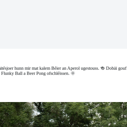
itésjoer hunn mir mat kalem Béier an Aperol ugestouss. 🍻 Dobäi gouf 
lunky Ball a Beer Pong ofschléissen. 🌞