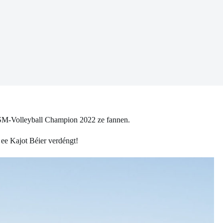
LSM-Volleyball Champion 2022 ze fannen.
ee Kajot Béier verdéngt!