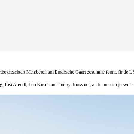
ortbegeeschtert Memberen am Englesche Gaart zesumme fonnt, fir de 
Lisi Arendt, Léo Kirsch an Thierry Toussaint, an hunn sech jeeweils 