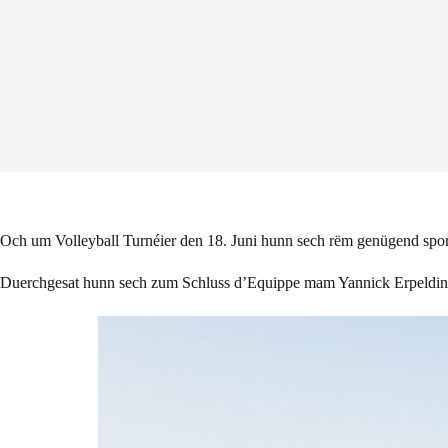
Och um Volleyball Turnéier den 18. Juni hunn sech rëm genügend sp
Duerchgesat hunn sech zum Schluss d’Equippe mam Yannick Erpelding, 