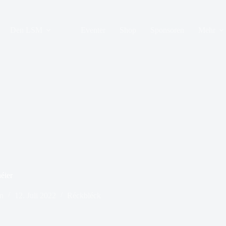
Den LSM
Eventer
Shop
Sponsoren
Mehr
éier
n
12. Juli 2022
Réckbléck