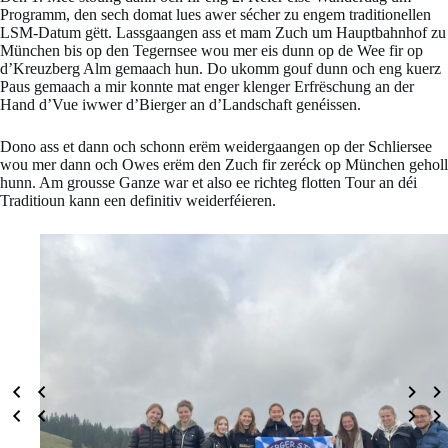
Programm, den sech domat lues awer sécher zu engem traditionellen
LSM-Datum gëtt. Lassgaangen ass et mam Zuch um Hauptbahnhof zu
München bis op den Tegernsee wou mer eis dunn op de Wee fir op
d’Kreuzberg Alm gemaach hun. Do ukomm gouf dunn och eng kuerz
Paus gemaach a mir konnte mat enger klenger Erfrëschung an der
Hand d’Vue iwwer d’Bierger an d’Landschaft genéissen.
Dono ass et dann och schonn erëm weidergaangen op der Schliersee
wou mer dann och Owes erëm den Zuch fir zeréck op München geholl
hunn. Am grousse Ganze war et also ee richteg flotten Tour an déi
Traditioun kann een definitiv weiderféieren.