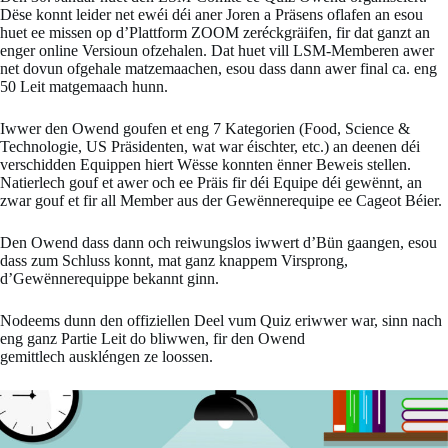
Dëse konnt leider net ewéi déi aner Joren a Präsens oflafen an esou
huet ee missen op d’Plattform ZOOM zeréckgräifen, fir dat ganzt an
enger online Versioun ofzehalen. Dat huet vill LSM-Memberen awer
net dovun ofgehale matzemaachen, esou dass dann awer final ca. eng
50 Leit matgemaach hunn.
Iwwer den Owend goufen et eng 7 Kategorien (Food, Science &
Technologie, US Präsidenten, wat war éischter, etc.) an deenen déi
verschidden Equippen hiert Wësse konnten ënner Beweis stellen.
Natierlech gouf et awer och ee Präis fir déi Equipe déi gewënnt, an
zwar gouf et fir all Member aus der Gewënnerequipe ee Cageot Béier.
Den Owend dass dann och reiwungslos iwwert d’Bün gaangen, esou
dass zum Schluss konnt, mat ganz knappem Virsprong,
d’Gewënnerequippe bekannt ginn.
Nodeems dunn den offiziellen Deel vum Quiz eriwwer war, sinn nach
eng ganz Partie Leit do bliwwen, fir den Owend
gemittlech auskléngen ze loossen.