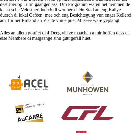
dëst Joer op Turin gaangen ass. Um Programm waren net nëmmen de
klassesche Velostuer duerch di wonnerschéin Stad an eng Rallye
duerch di lokal Caféen, mee och eng Besichtegung vun enger Kellerei
am Turiner Ëmland an Visitte vun e puer Muséeë ware geplangt.
Alles an allem gouf et di 4 Deeg vill ze maachen a mir hoffen dass et
eise Membere di matgaange sinn gutt gefall huet.