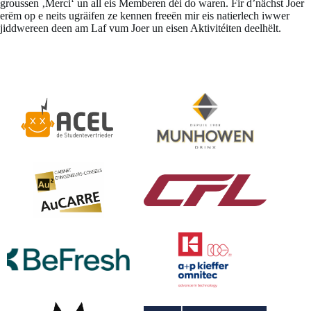
groussen ‚Merci‘ un all eis Memberen déi do waren. Fir d’nächst Joer
erëm op e neits ugräifen ze kennen freeën mir eis natierlech iwwer
jiddwereen deen am Laf vum Joer un eisen Aktivitéiten deelhëlt.