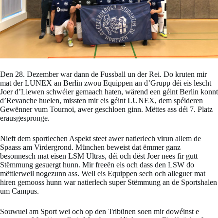
Den 28. Dezember war dann de Fussball un der Rei. Do kruten mir
mat der LUNEX an Berlin zwou Equippen an d’Grupp déi eis lescht
Joer d’Liewen schwéier gemaach haten, wärend een géint Berlin konnt
d’Revanche huelen, missten mir eis géint LUNEX, dem spéideren
Gewënner vum Tournoi, awer geschloen ginn. Mëttes ass déi 7. Platz
erausgespronge.
Nieft dem sportlechen Aspekt steet awer natierlech virun allem de
Spaass am Virdergrond. München beweist dat ëmmer ganz
besonnesch mat eisen LSM Ultras, déi och dëst Joer nees fir gutt
Stëmmung gesuergt hunn. Mir freeën eis och dass den LSW do
mëttlerweil nogezunn ass. Well eis Equippen sech och alleguer mat
hiren gemooss hunn war natierlech super Stëmmung an de Sportshalen
um Campus.
Souwuel am Sport wei och op den Tribünen soen mir dowéinst e