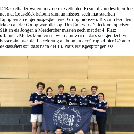
D’Basketballer waren trotz dem exzellenten Resultat vum leschten Joer
net mat Lousgléck belount ginn an missten sech mat staarken
Equippen an enger ausgeglachener Grupp moossen. Bis zum leschten
Match an der Grupp war alles op. Um Enn war d’Gléck net op eiser
Säit an eis Jongen a Meedercher missten sech mat der 4. Platz
offannen. Mëttes konnten si awer dann weisen dass si eigentlech vill
besser sinn wei déi Placéierung an hunn an der Grupp 4 hier Géigner
deklasséiert sou dass nach déi 13. Platz erausgesprongen ass.