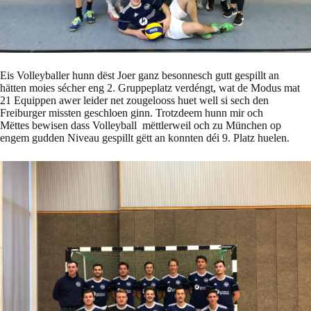
Eis Volleyballer hunn dëst Joer ganz besonnesch gutt gespillt an
hätten moies sécher eng 2. Gruppeplatz verdéngt, wat de Modus mat
21 Equippen awer leider net zougelooss huet well si sech den
Freiburger missten geschloen ginn. Trotzdeem hunn mir och
Mëttes bewisen dass Volleyball mëttlerweil och zu München op
engem gudden Niveau gespillt gëtt an konnten déi 9. Platz huelen.