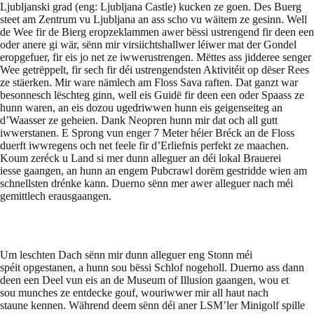
Ljubljanski grad (eng: Ljubljana Castle) kucken ze goen. Des Buerg
steet am Zentrum vu Ljubljana an ass scho vu wäitem ze gesinn. Well
de Wee fir de Bierg eropzeklammen awer bëssi ustrengend fir deen een
oder anere gi wär, sënn mir virsiichtshallwer léiwer mat der Gondel
eropgefuer, fir eis jo net ze iwwerustrengen. Mëttes ass jidderee senger
Wee getrëppelt, fir sech fir déi ustrengendsten Aktivitéit op dëser Rees
ze stäerken. Mir ware nämlech am Floss Sava raften. Dat ganzt war
besonnesch lëschteg ginn, well eis Guidë fir deen een oder Spaass ze
hunn waren, an eis dozou ugedriwwen hunn eis geigenseiteg an
d’Waasser ze geheien. Dank Neopren hunn mir dat och all gutt
iwwerstanen. E Sprong vun enger 7 Meter héier Bréck an de Floss
duerft iwwregens och net feele fir d’Erliefnis perfekt ze maachen.
Koum zeréck u Land
si
mer dunn alleguer an déi lokal Brauerei
iesse gaangen, an hunn an engem Pubcrawl dorëm gestridde wien am
schnellsten drénke kann. Duerno sënn mer awer alleguer nach méi
gemittlech erausgaangen.
Um leschten Dach sënn mir dunn alleguer eng Stonn méi
spéit opgestanen, a hunn sou bëssi Schlof nogeholl. Duerno ass dann
deen een Deel vun eis an de Museum of Illusion gaangen, wou et
sou munches ze entdecke gouf, wouriwwer mir all haut nach
staune kennen. Während deem sënn déi aner LSM’ler Minigolf spille