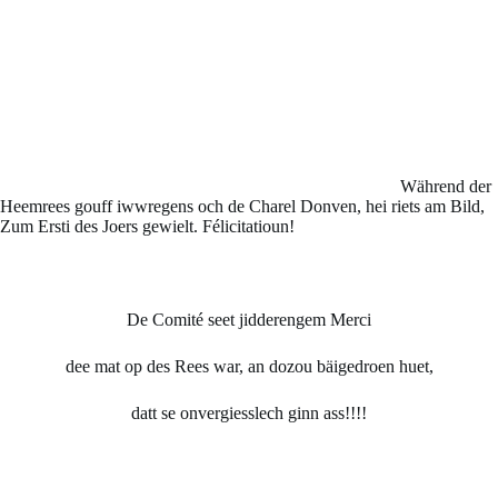
Während der
Heemrees gouff iwwregens och de
Charel Donven
, hei riets am Bild,
Zum Ersti des Joers gewielt. Félicitatioun!
De Comité seet jidderengem
Merci
dee mat op des Rees war, an dozou bäigedroen huet,
datt se onvergiesslech ginn ass!!!!