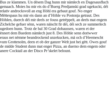
Bus ze klammen. Un dësem Dag hunn mir nämlech en Dagesausfluch
gemaach. Moies hu mir eis do d’Buerg Predjamski grad ugekuckt, déi
relativ androcksvoll an eng Höhl era gebaut gouf. No enger
Mëttespaus hu mir eis dann an d’Höhle vu Postonja getraut. Des
Höhlen, duerch déi mir deels ze fouss getrëppelt, an deels mat engem
Zichelche gefuer sënn, waren näischt fir déi, déi sech ze summerlech
ugedoen hunn. Trotz de bal 30 Grad dobaussen, waren et der
ënnert dem Buedem nämlech just 8. Des Höhle senn doriwwer
eraus net nëmme beandrockend unzekucken, mä och d’Heemescht
vum Grottenolm, deen et ob der ganzer Welt just hei gëtt. Owes gouf
de midde Student dunn mat enger Pizza, an duerno dem engem oder
anere Cocktail an der Disco Pr’skelet belount.