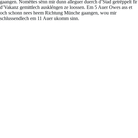
gaangen. Nomëttes sënn mir dunn alleguer duerch d’Stad getrëppelt fir
d’Vakanz gemittlech auskléngen ze loossen. Em 5 Auer Owes ass et
och schonn nees heem Richtung Münche gaangen, wou mir
schlussendlech em 11 Auer ukomm sinn.