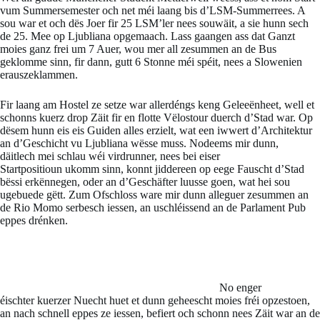
vum Summersemester och net méi laang bis d’LSM-Summerrees. A
sou war et och dës Joer fir 25 LSM’ler nees souwäit, a sie hunn sech
de 25. Mee op Ljubliana opgemaach. Lass gaangen ass dat Ganzt
moies ganz frei um 7 Auer, wou mer all zesummen an de Bus
geklomme sinn, fir dann, gutt 6 Stonne méi spéit, nees a Slowenien
erauszeklammen.
Fir laang am Hostel ze setze war allerdéngs keng Geleeënheet, well et
schonns kuerz drop Zäit fir en flotte Vëlostour duerch d’Stad war. Op
dësem hunn eis eis Guiden alles erzielt, wat een iwwert d’Architektur
an d’Geschicht vu Ljubliana wësse muss. Nodeems mir dunn,
däitlech mei schlau wéi virdrunner, nees bei eiser
Startpositioun ukomm sinn, konnt jiddereen op eege Fauscht d’Stad
bëssi erkënnegen, oder an d’Geschäfter luusse goen, wat hei sou
ugebuede gëtt. Zum Ofschloss ware mir dunn alleguer zesummen an
de Rio Momo serbesch iessen, an uschléissend an de Parlament Pub
eppes drénken.
No enger
éischter kuerzer Nuecht huet et dunn geheescht moies fréi opzestoen,
an nach schnell eppes ze iessen, befiert och schonn nees Zäit war an de