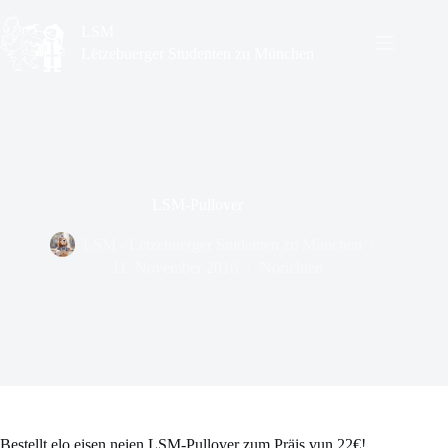
Zum
Inhalt
LSM
springen
Lëtzebuerger Studenten zu München
LSM-Pullover
LSM - Lëtzebuerger Studenten zu München
11. November 2016
Norichten
Bestellt elo eisen neien LSM-Pullover zum Präis vun 22€!