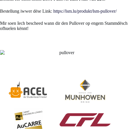
Bestellung iwwer dëse Link:
https://lsm.lu/produkt/lsm-pullover/
Mir soen Iech bescheed wann dir den Pullover op engem Stammdësch
ofhuelen kënnt!