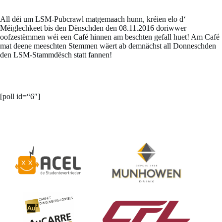
All déi um LSM-Pubcrawl matgemaach hunn, kréien elo d‘
Méiglechkeet bis den Dënschden den
08.11.2016
doriwwer
oofzestëmmen wéi een Café hinnen am beschten gefall huet! Am Café
mat deene meeschten Stemmen wäert ab demnächst all Donneschden
den LSM-Stammdësch statt fannen!
[poll id=“6″]