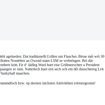
éit agelueden: Dat traditionellt Grillen um Flaucher. Bësse méi wéi 30
n flotten Nomëtten an Owend mam LSM ze verbréngen. Bei där
ere kritt. Fir d‘ läifleg Wuel huet eise Grillmeeschter a President
aangen ze sinn. Natierlech huet een sech och em déi duuschtereg Leit
 Flunkyball maachen.
m Stammdësch bzw. op deenen nächsten Aktivitéiten erëmzegesinn!