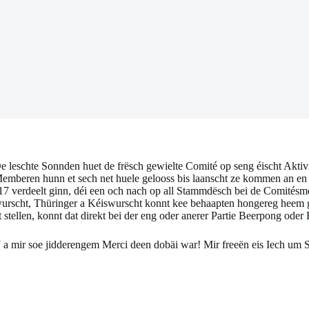
e leschte Sonnden huet de frësch gewielte Comité op seng éischt Aktivit
emberen hunn et sech net huele gelooss bis laanscht ze kommen an e
7 verdeelt ginn, déi een och nach op all Stammdësch bei de Comitésmemb
wurscht, Thüringer a Kéiswurscht konnt kee behaapten hongereg heem g
stellen, konnt dat direkt bei der eng oder anerer Partie Beerpong oder
17 a mir soe jidderengem Merci deen dobäi war! Mir freeën eis Iech u