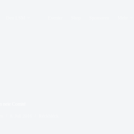
Den LSM
Eventer
Shop
Sponsoren
Mehr
m neie Comité
en
8. Juli 2016
Réckbléck