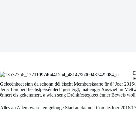
D
M
Geleeënheet sinn da schonn déi éischt Memberskaarte fir d‘ Joer 2016/1
Jerry Lambert héchstperséinlech gesuergt, mat enger Auswiel un Mett
ënnert eis gekëmmert, a wien seng Drénkfestegkeet ënner Beweis wollt 
Alles an Allem war et en gelonge Start an dat neit Comité-Joer 2016/