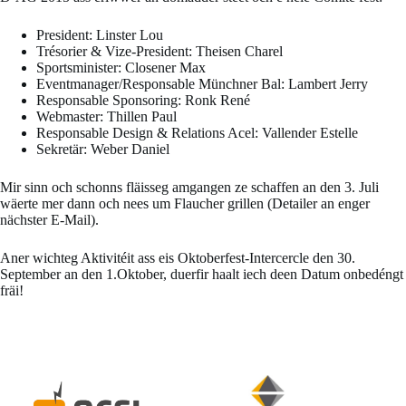
President: Linster Lou
Trésorier & Vize-President: Theisen Charel
Sportsminister: Closener Max
Eventmanager/Responsable Münchner Bal: Lambert Jerry
Responsable Sponsoring: Ronk René
Webmaster: Thillen Paul
Responsable Design & Relations Acel: Vallender Estelle
Sekretär: Weber Daniel
Mir sinn och schonns fläisseg amgangen ze schaffen an den 3. Juli
wäerte mer dann och nees um Flaucher grillen (Detailer an enger
nächster E-Mail).
Aner wichteg Aktivitéit ass eis Oktoberfest-Intercercle den 30.
September an den 1.Oktober, duerfir haalt iech deen Datum onbedéngt
fräi!