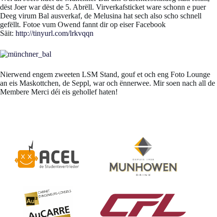
dëst Joer war dëst de 5. Abrëll. Virverkafsticket ware schonn e puer
Deeg virum Bal ausverkaf, de Melusina hat sech also scho schnell
gefëllt. Fotoe vum Owend fannt dir op eiser Facebook
Säit:
http://tinyurl.com/lrkvqqn
Nierwend engem zweeten LSM Stand, gouf et och eng Foto Lounge
an eis Maskottchen, de Seppl, war och ënnerwee. Mir soen nach all de
Membere Merci déi eis gehollef haten!